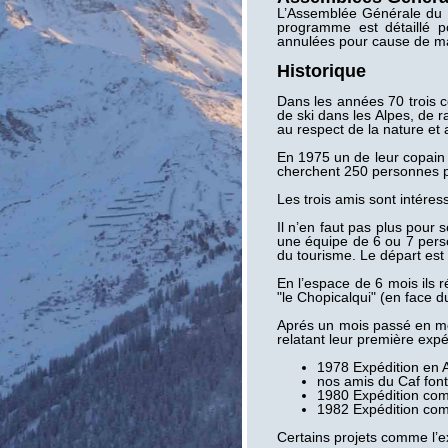
L’Assemblée Générale du cl
programme est détaillé p
annulées pour cause de ma
Historique
Dans les années 70 trois 
de ski dans les Alpes, de 
au respect de la nature et 
En 1975 un de leur copain
cherchent 250 personnes po
Les trois amis sont intére
Il n’en faut pas plus pour 
une équipe de 6 ou 7 pers
du tourisme. Le départ est 
En l’espace de 6 mois ils r
"le Chopicalqui" (en face 
Aprés un mois passé en mo
relatant leur première expé
1978 Expédition en 
nos amis du Caf fon
1980 Expédition c
1982 Expédition 
Certains projets comme l’e