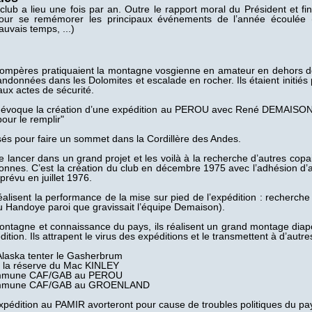
ub a lieu une fois par an. Outre le rapport moral du Président et fina
our se remémorer les principaux événements de l’année écoulée (r
uvais temps, ...)
compères pratiquaient la montagne vosgienne en amateur en dehors de
randonnées dans les Dolomites et escalade en rocher. Ils étaient initié
aux actes de sécurité.
 évoque la création d’une expédition au PEROU avec René DEMAISON, "i
ur le remplir"
ssés pour faire un sommet dans la Cordillère des Andes.
se lancer dans un grand projet et les voilà à la recherche d’autres co
onnes. C’est la création du club en décembre 1975 avec l’adhésion d’a
prévu en juillet 1976.
éalisent la performance de la mise sur pied de l’expédition : recherch
du Handoye paroi que gravissait l’équipe Demaison).
ntagne et connaissance du pays, ils réalisent un grand montage diapo
dition. Ils attrapent le virus des expéditions et le transmettent à d’aut
Alaska tenter le Gasherbrum
t la réserve du Mac KINLEY
ommune CAF/GAB au PEROU
commune CAF/GAB au GROENLAND
xpédition au PAMIR avorteront pour cause de troubles politiques du pa