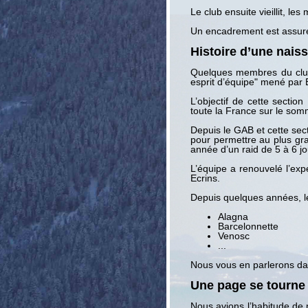
Le club ensuite vieillit, l
Un encadrement est assur
Histoire d’une nai
Quelques membres du club
esprit d’équipe" mené par 
L’objectif de cette secti
toute la France sur le som
Depuis le GAB et cette s
pour permettre au plus gr
année d’un raid de 5 à 6 j
L’équipe a renouvelé l’ex
Ecrins.
Depuis quelques années, l
Alagna
Barcelonnette
Venosc
...
Nous vous en parlerons da
Une page se tourne :
Nous avions l’habitude de 