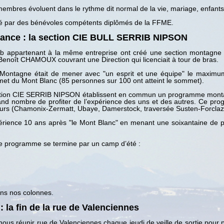
es membres évoluent dans le rythme dit normal de la vie, mariage, enfant
é par des bénévoles compétents diplômés de la FFME.
ssance : la section CIE BULL SERRIB NIPSON
 appartenant à la même entreprise ont créé une section montagne 
Benoît CHAMOUX couvrant une Direction qui licenciait à tour de bras.
on Montagne était de mener avec "un esprit et une équipe" le maxi
met du Mont Blanc (85 personnes sur 100 ont atteint le sommet).
ection CIE SERRIB NIPSON établissent en commun un programme mont
and nombre de profiter de l’expérience des uns et des autres. Ce pr
ours (Chamonix-Zermatt, Ubaye, Damerstock, traversée Susten-Forclaz, 
périence 10 ans après "le Mont Blanc" en menant une soixantaine de
e programme se termine par un camp d’été :
ns nos colonnes.
 la fin de la rue de Valenciennes
nous réunir rue de Valenciennes chaque jeudi de veille de sortie pour p