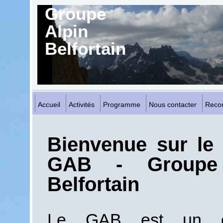
Groupe
Alpin
Belfortain
Accueil
Activités
Programme
Nous contacter
Reco
Bienvenue sur le 
GAB - Groupe
Belfortain
Le GAB est un c